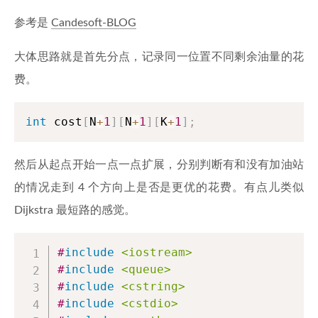
参考是
Candesoft-BLOG
大体思路就是首先分点，记录同一位置不同剩余油量的花
费。
int
 cost
[
N
+
1
]
[
N
+
1
]
[
K
+
1
]
;
然后从起点开始一点一点扩展，分别判断有和没有加油站
的情况走到 4 个方向上是否是更优的花费。有点儿类似
Dijkstra 最短路的感觉。
#
include
<iostream>
#
include
<queue>
#
include
<cstring>
#
include
<cstdio>