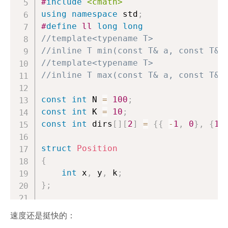
#
include
<cmath>
using
namespace
 std
;
#
define
ll
long
long
//template<typename T>
//inline T min(const T& a, const T& 
//template<typename T>
//inline T max(const T& a, const T& 
const
int
 N 
=
100
;
const
int
 K 
=
10
;
const
int
 dirs
[
]
[
2
]
=
{
{
-
1
,
0
}
,
{
1
,
struct
Position
{
int
 x
,
 y
,
 k
;
}
;
queue
<
Position
>
 que
;
速度还是挺快的：
int
 cm
[
N 
+
1
]
[
N 
+
1
]
[
K 
+
1
]
;