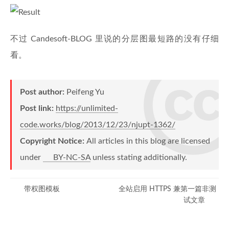
int
 map
[
N 
+
1
]
[
N 
+
1
]
;
int
 inqueue
[
N 
+
1
]
[
N 
+
1
]
[
K 
+
1
]
;
int
 n
,
 k
,
 a
,
 b
,
 c
;
不过 Candesoft-BLOG 里说的分层图最短路的没有仔细
bool
isValid
(
int
 x
,
int
 y
)
看。
{
if
(
x 
<
1
||
 x 
>
 n

Post author:
Peifeng Yu
||
 y 
<
1
Post link:
https://unlimited-
||
 y 
>
 n
)
code.works/blog/2013/12/23/njupt-1362/
{
return
false
;
Copyright Notice:
All articles in this blog are licensed
}
under
BY-NC-SA
unless stating additionally.
return
true
;
}
带权图模板
全站启用 HTTPS 兼第一篇非测
试文章
void
init
(
)
{
memset
(
cm
,
-
1
,
sizeof
(
cm
)
)
;