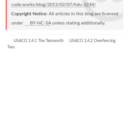
{
code.works/blog/2013/02/07/hdu-3234/
int
 t 
=
 fa
[
x
]
;
Copyright Notice:
All articles in this blog are licensed
        fa
[
x
]
=
Find
(
fa
[
x
]
)
;
        w
[
x
]
^=
 w
[
t
]
;
under
BY-NC-SA
unless stating additionally.
}
return
 fa
[
x
]
;
USACO 2.4.1 The Tamworth
USACO 2.4.2 Overfencing
}
Two
bool
Union
(
int
 p
,
int
 q
,
int
 v
)
{
int
 rp 
=
Find
(
p
)
;
int
 rq 
=
Find
(
q
)
;
if
(
rp 
==
 rq
)
{
return
  v 
==
(
w
[
p
]
^
 w
[
q
]
)
;
}
if
(
rp 
==
 n
)
swap
(
rp
,
rq
)
;