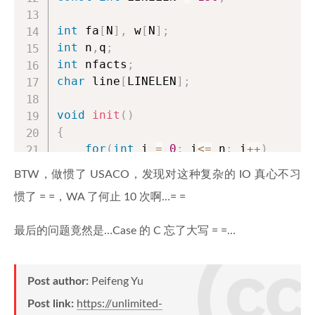
int
 fa
[
N
]
,
 w
[
N
]
;
int
 n
,
q
;
int
 nfacts
;
char
 line
[
LINELEN
]
;
void
init
(
)
{
for
(
int
 i 
=
0
;
 i
<=
 n
;
 i
++
)
        fa
[
i
]
=
 i
;
BTW，做惯了 USACO，发现对这种复杂的 IO 真心不习
memset
(
w
,
0
,
sizeof
(
w
)
)
;
惯了 = =，WA 了何止 10 次啊…= =
    nfacts 
=
0
;
最后的问题竟然是…Case 的 C 忘了大写 = =…
}
int
Find
(
int
 x
)
Post author:
Peifeng Yu
{
if
(
x 
!=
 fa
[
x
]
)
Post link:
https://unlimited-