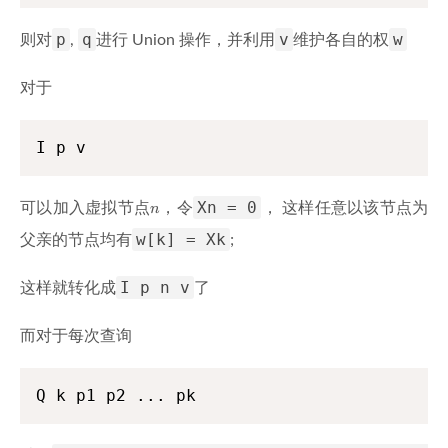
p
q
v
w
则对
,
进行 Union 操作，并利用
维护各自的权
对于
I p v
n
Xn = 0
可以加入虚拟节点
，令
， 这样任意以该节点为
n
w[k] = Xk
父亲的节点均有
;
I p n v
这样就转化成
了
而对于每次查询
Q k p1 p2 ... pk