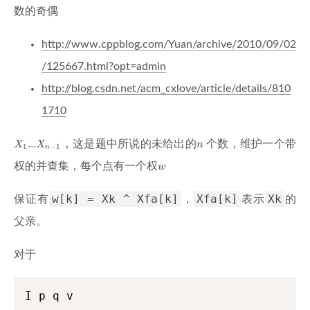
数的奇偶
http://www.cppblog.com/Yuan/archive/2010/09/02
/125667.html?opt=admin
http://blog.csdn.net/acm_cxlove/article/details/810
1710
X_1...X_{n-
n
...
，这是题中所说的未给出的
个数，维护一个带
X
X
n
1
−
1
n
1}
w
权的并查集，每个点有一个权
w
w[k] = Xk ^ Xfa[k]
Xfa[k]
Xk
保证有
，
表示
的
父亲。
对于
I p q v